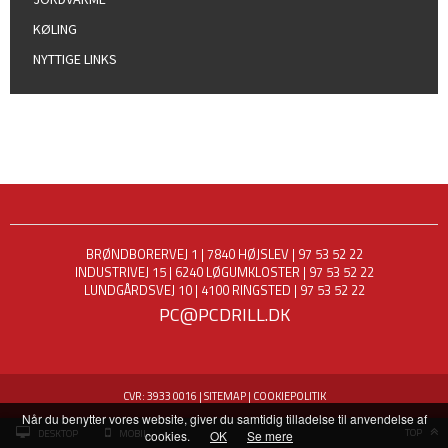
KØLING
NYTTIGE LINKS
BRØNDBORERVEJ 1
|
7840 HØJSLEV
|
97 53 52 22
INDUSTRIVEJ 15
|
6240 LØGUMKLOSTER
|
97 53 52 22
LUNDGÅRDSVEJ 10
|
4100 RINGSTED
|
97 53 52 22
PC@PCDRILL.DK
CVR: 3933 0016
|
SITEMAP
|
COOKIEPOLITIK
Når du benytter vores website, giver du samtidig tilladelse til anvendelse af
TOP
DESKTOP
MOBIL
cookies.
OK
Se mere