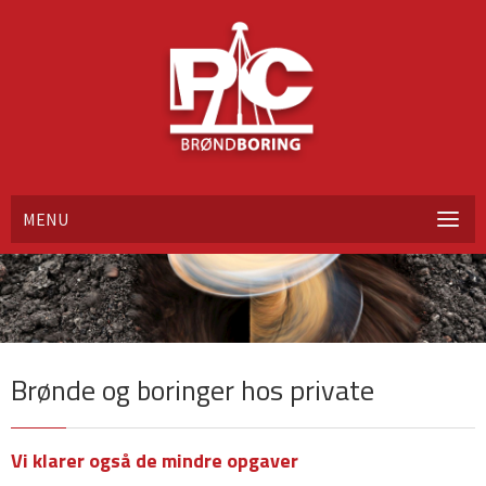
MENU
Brønde og boringer hos private
Vi klarer også de mindre opgaver