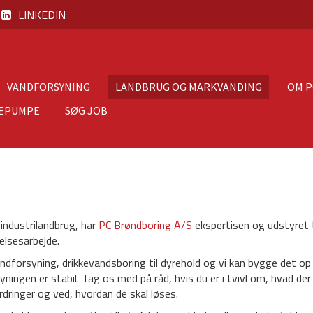
LINKEDIN
VANDFORSYNING
LANDBRUG OG MARKVANDING
OM 
EPUMPE
SØG JOB
 industrilandbrug, har
PC Brøndboring A/S
ekspertisen og udstyret t
elsesarbejde.
andforsyning, drikkevandsboring til dyrehold og vi kan bygge det op
yningen er stabil. Tag os med på råd, hvis du er i tvivl om, hvad der
rdringer og ved, hvordan de skal løses.