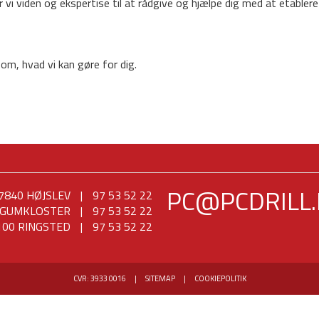
r vi viden og ekspertise til at rådgive og hjælpe dig med at etablere
 om, hvad vi kan gøre for dig.
PC@PCDRILL
7840 HØJSLEV
|
97 53 52 22
ØGUMKLOSTER
|
97 53 52 22
00 RINGSTED
|
97 53 52 22
CVR: 3933 0016
|
SITEMAP
|
COOKIEPOLITIK