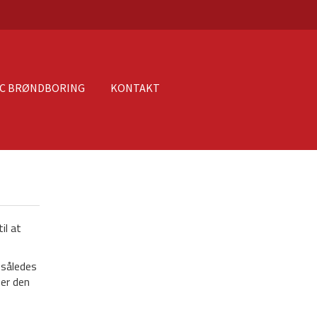
PC BRØNDBORING
KONTAKT
il at
 således
 er den